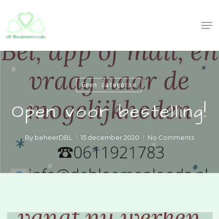
Skip
to
Me
Close
main
Menu
content
Geen categorie
Open voor bestelling!
By
beheerDBL
15 december 2020
No Comments